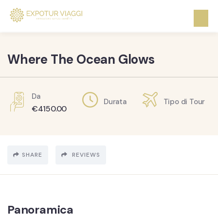
Where The Ocean Glows
Da
Durata
Tipo di Tour
€
4150.00
SHARE
REVIEWS
Panoramica