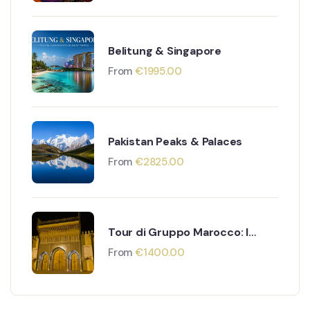
Belitung & Singapore
From
€
1995.00
Pakistan Peaks & Palaces
From
€
2825.00
Tour di Gruppo Marocco: I
Borghi Andalusi
From
€
1400.00