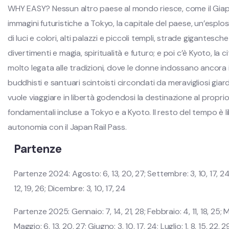
WHY EASY? Nessun altro paese al mondo riesce, come il Giap
immagini futuristiche a Tokyo, la capitale del paese, un’esplo
di luci e colori, alti palazzi e piccoli templi, strade gigantesch
divertimenti e magia, spiritualità e futuro; e poi c’è Kyoto, la ci
molto legata alle tradizioni, dove le donne indossano ancora i
buddhisti e santuari scintoisti circondati da meravigliosi giard
vuole viaggiare in libertà godendosi la destinazione al proprio
fondamentali incluse a Tokyo e a Kyoto. Il resto del tempo è l
autonomia con il Japan Rail Pass.
Partenze
Partenze 2024: Agosto: 6, 13, 20, 27; Settembre: 3, 10, 17, 24;
12, 19, 26; Dicembre: 3, 10, 17, 24
Partenze 2025: Gennaio: 7, 14, 21, 28; Febbraio: 4, 11, 18, 25; Marz
Maggio: 6, 13, 20, 27; Giugno: 3, 10, 17, 24; Luglio: 1, 8, 15, 22,