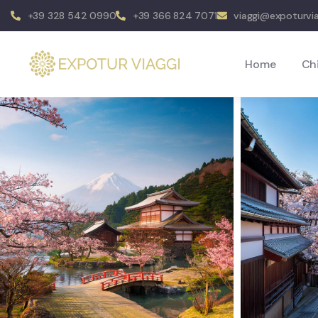
+39 328 542 0990
+39 366 824 7071
viaggi@expoturvi
Home
Ch