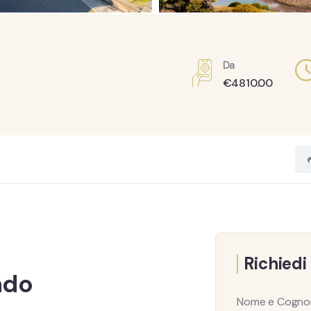
Da
€
4810.00
Richiedi
ndo
Nome e Cogn