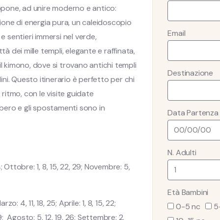
pone, ad unire moderno e antico:
sione di energia pura, un caleidoscopio
Email
e e sentieri immersi nel verde,
ttà dei mille templi, elegante e raffinata,
l kimono, dove si trovano antichi templi
Destinazione
ini. Questo itinerario è perfetto per chi
 ritmo, con le visite guidate
ibero e gli spostamenti sono in
Data Partenza
N. Adulti
 Ottobre: 1, 8, 15, 22, 29; Novembre: 5,
Età Bambini
o: 4, 11, 18, 25; Aprile: 1, 8, 15, 22;
0-5 nc
5
 29; Agosto: 5, 12, 19, 26; Settembre: 2,