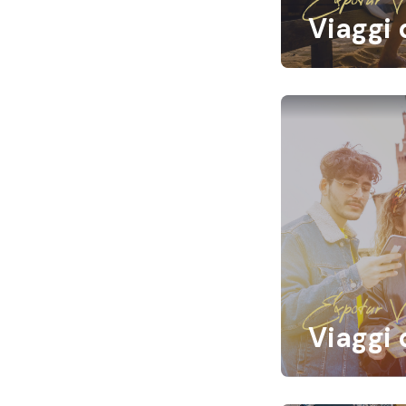
Viaggi 
Expotur Vi
Viaggi 