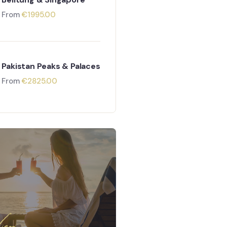
From
€
1995.00
Pakistan Peaks & Palaces
From
€
2825.00
aggi