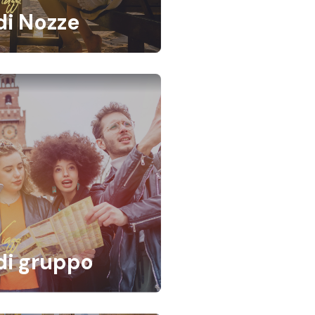
di Nozze
aggi
di gruppo