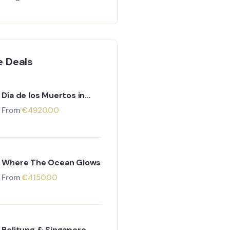
e Deals
Día de los Muertos in
Messico
From
€
4920.00
Where The Ocean Glows
From
€
4150.00
Belitung & Singapore